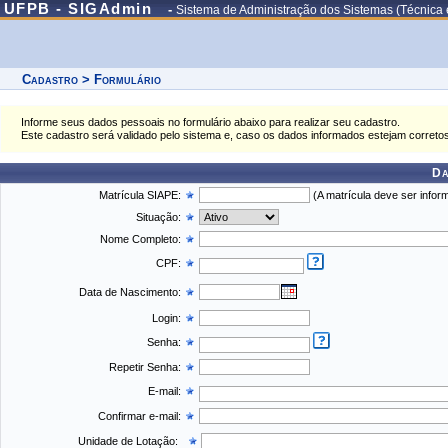
UFPB - SIGAdmin
-
Sistema de Administração dos Sistemas (Técnica 
Cadastro > Formulário
Informe seus dados pessoais no formulário abaixo para realizar seu cadastro.
Este cadastro será validado pelo sistema e, caso os dados informados estejam correto
Da
Matrícula SIAPE:
(A matrícula deve ser inform
Situação:
Nome Completo:
CPF:
Data de Nascimento:
Login:
Senha:
Repetir Senha:
E-mail:
Confirmar e-mail:
Unidade de Lotação: