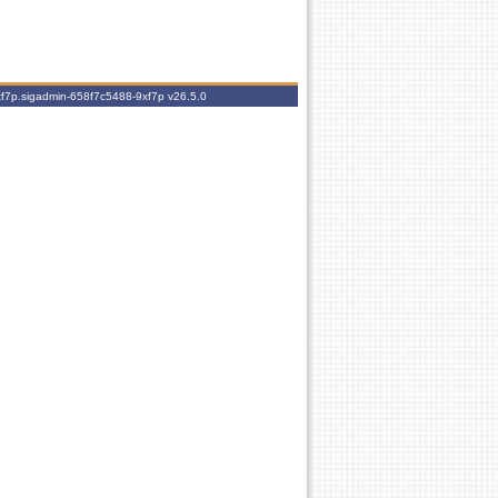
9xf7p.sigadmin-658f7c5488-9xf7p
v26.5.0