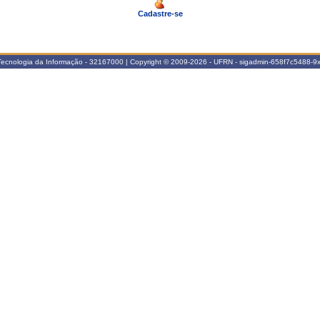
Cadastre-se
Tecnologia da Informação - 32167000 | Copyright © 2009-2026 - UFRN - sigadmin-658f7c5488-