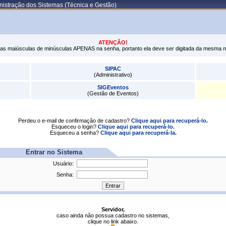
istração dos Sistemas (Técnica e Gestão)
ATENÇÃO!
tras maiúsculas de minúsculas APENAS na senha, portanto ela deve ser digitada da mesma 
SIPAC
(Administrativo)
SIGEventos
(Gestão de Eventos)
Perdeu o e-mail de confirmação de cadastro?
Clique aqui para recuperá-lo.
Esqueceu o login?
Clique aqui para recuperá-lo.
Esqueceu a senha?
Clique aqui para recuperá-la.
Entrar no Sistema
Usuário:
Senha:
Servidor,
caso ainda não possua cadastro no sistemas,
clique no link abaixo.